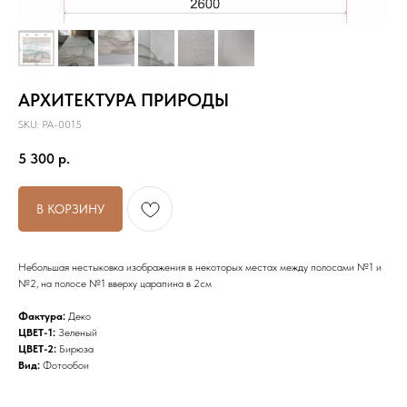
АРХИТЕКТУРА ПРИРОДЫ
SKU:
РА-0015
5 300
р.
СМОТРИТЕ ТАКЖЕ
В КОРЗИНУ
Небольшая нестыковка изображения в некоторых местах между полосами №1 и
№2, на полосе №1 вверху царапина в 2см
Фактура:
Деко
ЦВЕТ-1:
Зеленый
ЦВЕТ-2:
Бирюза
Вид:
Фотообои