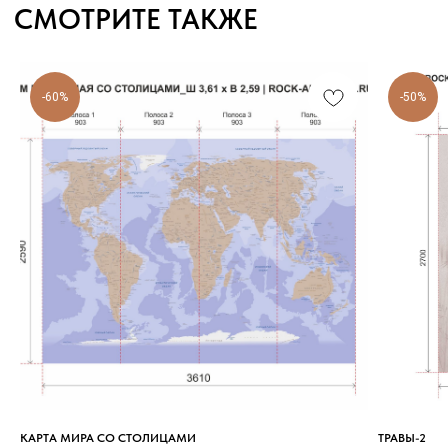
-60%
-50%
КАТАЛОГ
УСЛУГИ
Обои
Образец
Декор
Цветопроба
Распродажа
Макет
Художники
Текстуры для 3D
КАРТА МИРА СО СТОЛИЦАМИ
ТРАВЫ-2
Виртуальная примерка