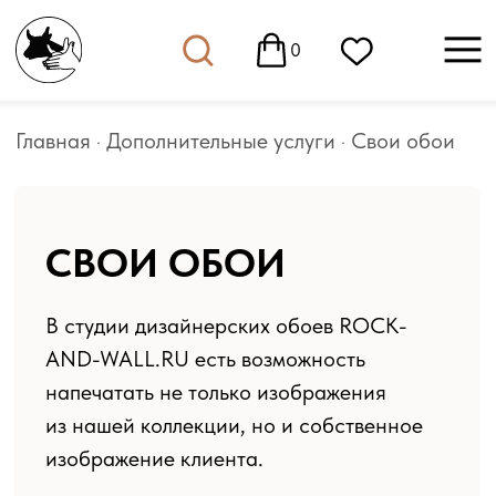
|||
0
Главная
·
Дополнительные услуги
· Свои обои
СВОИ ОБОИ
В студии дизайнерских обоев ROCK-
AND-WALL.RU есть возможность
напечатать не только изображения
из нашей коллекции, но и собственное
изображение клиента.
ВЫБРАТЬ ОБОИ
ЗАКАЗАТЬ ПЕЧАТЬ