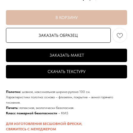
В КОРЗИНУ
ЗАКАЗАТЬ ОБРАЗЕЦ
ЗАКАЗАТЬ МАКЕТ
СРОКИ
СКАЧАТЬ ТЕКСТУРУ
Производство обоев — 2−3 рабочих
дня с момента оплаты заказа
и согласования макета по размерам.
Полотно:
шовное, максимальная ширина рулона 100 см.
Характеристики полотна: основа – флизелин, покрытие – винил горячего
тиснения.
Печать:
латексная, экологически безопасная.
Класс пожарной безопасности
– КМ5
ДОСТАВКА
ДЛЯ ИЗГОТОВЛЕНИЯ БЕСШОВНОЙ ФРЕСКИ,
СВЯЖИТЕСЬ С МЕНЕДЖЕРОМ