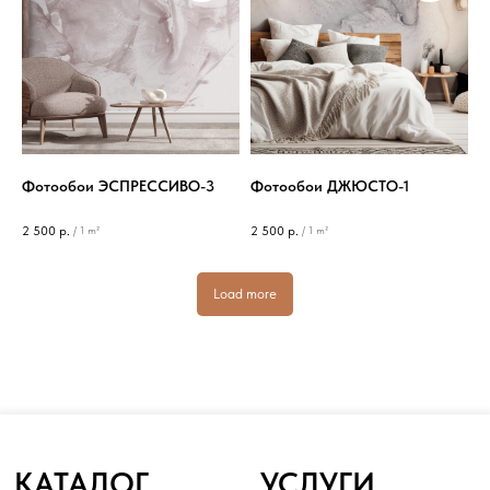
Островского 15, оф. 215
+7 (950) 270 88 88 | WhatsApp
manager@rock-and-wall.ru
РЕЖИМ РАБОТЫ ОФИСА:
ПН/ПТ 9:00 – 18:00
ИНТЕРНЕТ-МАГАЗИН:
24/7
Фотообои ЭСПРЕССИВО-3
Фотообои ДЖЮСТО-1
2 500
р.
2 500
р.
/
1 m²
/
1 m²
© ИП Грабовская Яна Валерьевна, 2023
Load more
Публичная оферта
Политика конфиденциальности
Сделано WHATELSE