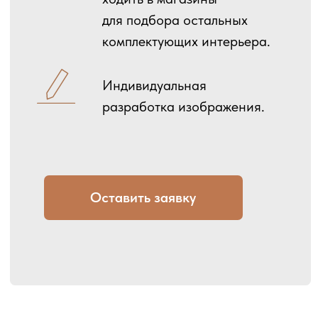
Декор
Цветопроба
Распродажа
Макет
Художники
Текстуры для 3D
Виртуальная примерка
ПОКУПАТЕЛЯМ
Свои обои
Рисуем на заказ
О нас
Миниатюра
Отзывы
Доставка
Портфолио
Упаковка
Как сделать заказ
Материалы
БЛОГ
Инструкция
Доставка
Оплата