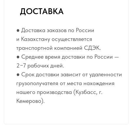
и оконных проёмов.
Виртуальная
примерка обоев
в вашем интерьере
по фотографии.
Цветокоррекция
отдельных элементов
изображения или всей
модели обоев.
Подбор обоев по цвету
и сюжету с учётом ваших
пожеланий.
ДОПОЛНИТЕЛЬНО