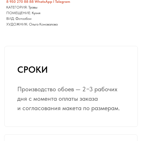
8 950 270 88 88 WhatsApp l Telegram
● Доставка заказов по России
КАТЕГОРИЯ: Травы
и Казахстану осуществляется
ПОМЕЩЕНИЕ: Кухня
транспортной компанией СДЭК.
ВИД: Фотообои
● Среднее время доставки по России —
ХУДОЖНИК: Ольга Коновалова
2−7 рабочих дней.
● Срок доставки зависит от удаленности
грузополучателя от места нахождения
нашего производства (Кузбасс, г.
Кемерово).
БЕСПЛАТНО
Адаптация изображения
под размер вашей стены
с учётом расстановки
мебели, телевизора, дверных