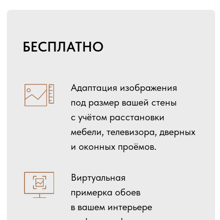
Физический образец
А4
модели обоев,
распечатанный на трёх
видах полотна.
Цветопроба — физический
образец модели обоев,
которому предварительно
сделали индивидуальную
цветокоррекцию.
Миниатюра всего панно,
которая прикладывается
к заказу, и с ней удобно
ходить в магазины
для подбора остальных
комплектующих интерьера.
Индивидуальная
разработка изображения.