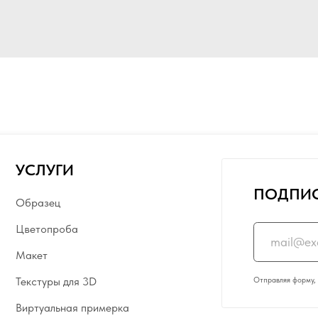
ЛУГИ
ПОДПИСАТЬСЯ НА
азец
топроба
ет
Отправляя форму, я даю согласие на о
туры для 3D
туальная примерка
и обои
Кемерово, ул. Николая Остров
ем на заказ
+7 (950) 270 88 88 | WhatsAp
иатюра
тавка
РЕЖИМ РАБОТЫ ОФИСА:
ПН/ПТ 9:
ковка
ИНТЕРНЕТ-МАГАЗИН:
24/7