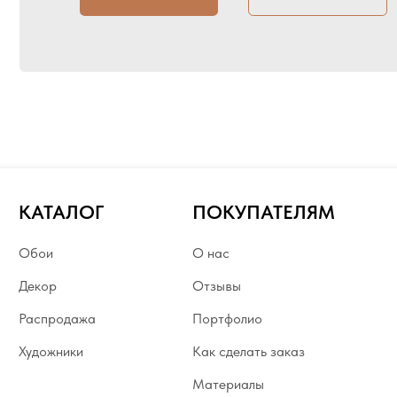
КАТАЛОГ
ПОКУПАТЕЛЯМ
УС
Обои
О нас
Обр
Декор
Отзывы
Цве
Распродажа
Портфолио
Мак
Художники
Как сделать заказ
Текс
Материалы
Вир
Инструкция
Сво
БЛОГ
Доставка
Рису
Оплата
Мин
Политика возврата
Дос
Контакты
Упа