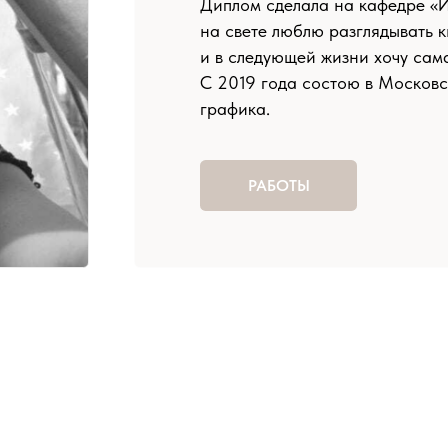
и в следующей жизни хочу сама стать книгой
С 2019 года состою в Московском союзе ху
графика.
Неоднократно участвовала в различных выст
международных, с иллюстрациями, станковы
РАБОТЫ
Работаю художником-иллюстратором и преп