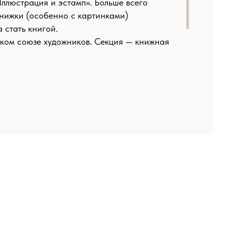
.
дожников. Секция — книжная
авках, в том числе
ми работами и инсталляциями.
одаю рисования детям.