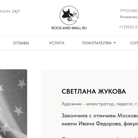
ПРОИЗВОДСТВО:
/7
Кемерово, ул. Николая Остро
+7 (950) 270 88 88 | WhatsA
СОТРУДНИЧЕСТВО
ТЗЫВЫ
УСЛУГИ
ПОКУПАТЕЛЯМ
СВЕТЛАНА ЖУКОВА
Художник - иллюстратор, педагог, г. Москва
Закончила с отличием Московский государс
имени Ивана Федорова, факультет графическ
Диплом сделала на кафедре «Иллюстрация и
на свете люблю разглядывать книжки (особ