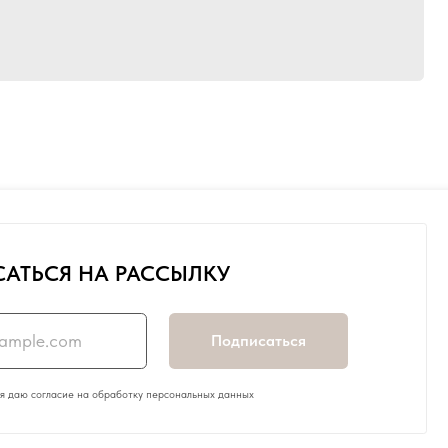
 РАССЫЛКУ
Подписаться
бработку персональных данных
ского 15, оф. 215
p
manager@rock-and-wall.ru
00 – 18:00